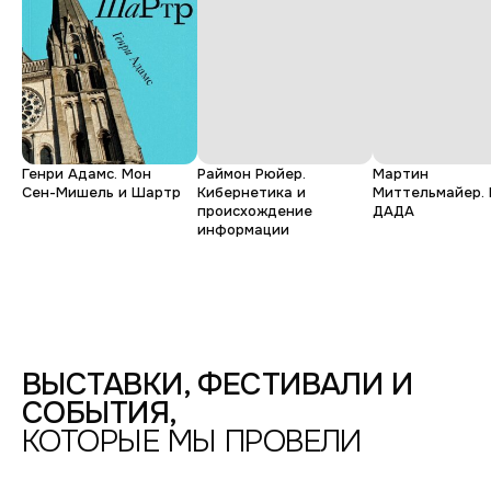
Ирина
Юрий
Денис
Виталий
Ирина
Масштабная
реконструкция.
за
Тело.
Генри Адамс. Мон
Раймон Рюйер.
Мартин
Коллективность.
тем,
Молодая
Сен-Мишель и Шартр
Кибернетика и
Миттельмайер. 
Время.
происхождение
ДАДА
Настоящее
что
информации
Контекст
видишь
БЕРТГОЛЬД
ЦЕНТР,
УЛ.
ГРАЖДАНСКАЯ
13–
15,
ВЫСТАВКИ, ФЕСТИВАЛИ И
САНКТ-
СОБЫТИЯ,
ПЕТЕРБУРГ
—
КОТОРЫЕ МЫ ПРОВЕЛИ
2018