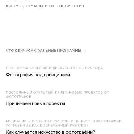
ДИСКУРС, КОМАНДА И СОТРУДНИЧЕСТВО
АКТУАЛЬНЫЕ ПРОГРАММЫ →
ЧТО СЕЙЧАС
ПРОГРАММА СОБЫТИЙ И ДИСКУССИЙ * С 2025 ГОДА
Фотография под принципами
ПОСТОЯННЫЙ ОТКРЫТЫЙ ПРИЕМ НОВЫХ ПРОЕКТОВ ОТ
ФОТОГРАФОВ
Принимаем новые проекты
МЕДИАЦИИ — ВСТРЕЧИ О СМЫСЛЕ И ЦЕННОСТИ ФОТОГРАФИИ,
УСТРОЕННЫЕ КАК ВОВЛЕЧЁННЫЙ РАЗГОВОР
Как случается искусство в фотографии?