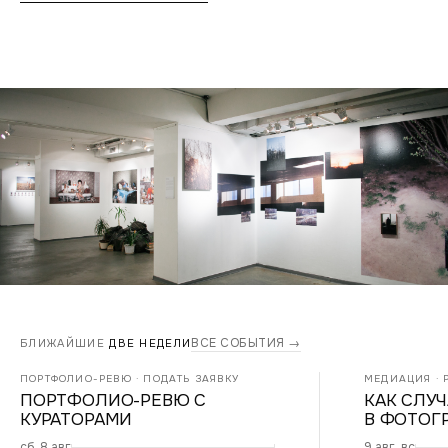
ВСЕ СОБЫТИЯ →
БЛИЖАЙШИЕ
ДВЕ НЕДЕЛИ
ПОРТФОЛИО-РЕВЮ · ПОДАТЬ ЗАЯВКУ
МЕДИАЦИЯ · Р
ПОРТФОЛИО-РЕВЮ С
КАК СЛУ
КУРАТОРАМИ
В ФОТОГ
сб, 8 авг
9 авг, вс