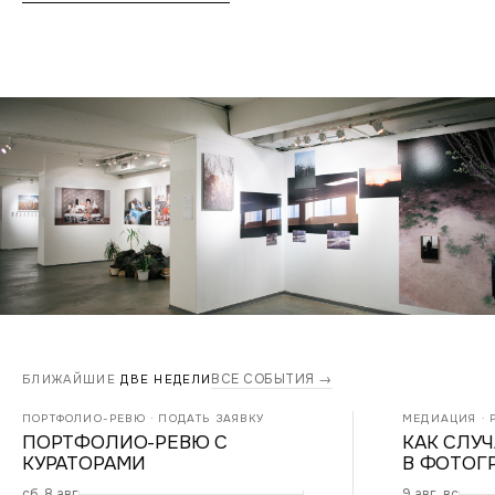
ВСЕ СОБЫТИЯ →
БЛИЖАЙШИЕ
ДВЕ НЕДЕЛИ
ПОРТФОЛИО-РЕВЮ · ПОДАТЬ ЗАЯВКУ
МЕДИАЦИЯ · Р
ПОРТФОЛИО-РЕВЮ С
КАК СЛУ
КУРАТОРАМИ
В ФОТОГ
сб, 8 авг
9 авг, вс