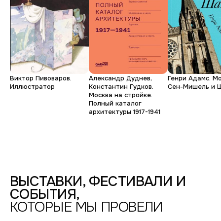
Ирина
С
любовью
Юрий
к
Ирина
Виталий
Денис
Масштабная
Родине:
методические
за
Виктор Пивоваров.
Александр Дуднев,
Генри Адамс. М
Иллюстратор
Константин Гудков.
Сен-Мишель и 
рекомендации
Молодая
Коллективность.
тем,
Москва на стройке.
Полный каталог
Настоящее
что
архитектуры 1917-1941
ФОТОДЕПАРТАМЕНТ,
ГРАЖДАНСКАЯ
видишь
УЛ.,
13-
15
/
БЕРТГОЛЬД
ЦЕНТР
/
ВЫСТАВКИ, ФЕСТИВАЛИ И
1
СОБЫТИЯ,
ЭТАЖ
—
КОТОРЫЕ МЫ ПРОВЕЛИ
2025