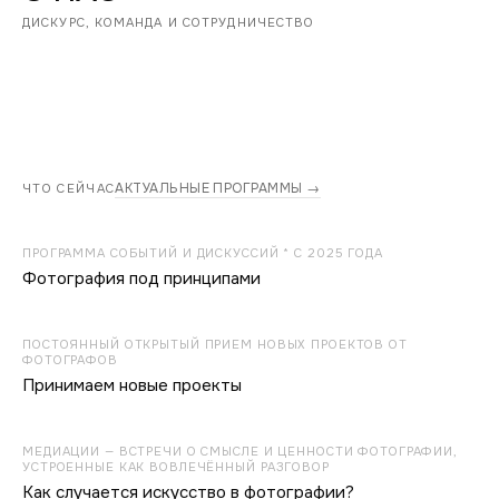
ДИСКУРС, КОМАНДА И СОТРУДНИЧЕСТВО
АКТУАЛЬНЫЕ ПРОГРАММЫ →
ЧТО СЕЙЧАС
ПРОГРАММА СОБЫТИЙ И ДИСКУССИЙ * С 2025 ГОДА
Фотография под принципами
ПОСТОЯННЫЙ ОТКРЫТЫЙ ПРИЕМ НОВЫХ ПРОЕКТОВ ОТ
ФОТОГРАФОВ
Принимаем новые проекты
МЕДИАЦИИ — ВСТРЕЧИ О СМЫСЛЕ И ЦЕННОСТИ ФОТОГРАФИИ,
УСТРОЕННЫЕ КАК ВОВЛЕЧЁННЫЙ РАЗГОВОР
Как случается искусство в фотографии?