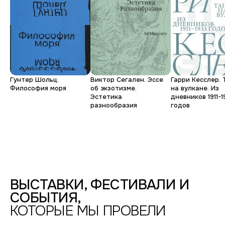
Ирина
Юрий
Гудков.
Денис
Ирина
Виталий
Масштабная
Следи
Шулепов.
за
Практика
Гунтер Шольц.
Виктор Сегален. Эссе
Гарри Кесслер. 
Философия моря
об экзотизме.
на вулкане. Из
Молодая
тем,
ностальгии
Коллективность.
Эстетика
дневников 1911-1
разнообразия
годов
что
Настоящее
ФОТОДЕПАРТАМЕНТ,
ГРАЖДАНСКАЯ
видишь
УЛ.,
13-
ФОТОДЕПАРТАМЕНТ,
15
УЛ.
/
ВОССТАНИЯ,
БЕРТГОЛЬД
24
ЦЕНТР
/
/
ВЫСТАВКИ, ФЕСТИВАЛИ И
ПРОСТРАНСТВО
1
СОБЫТИЯ,
"ФЛИГЕЛЬ"
ЭТАЖ
—
—
КОТОРЫЕ МЫ ПРОВЕЛИ
2016
2025