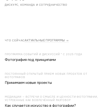
ДИСКУРС, КОМАНДА И СОТРУДНИЧЕСТВО
АКТУАЛЬНЫЕ ПРОГРАММЫ →
ЧТО СЕЙЧАС
ПРОГРАММА СОБЫТИЙ И ДИСКУССИЙ * С 2025 ГОДА
Фотография под принципами
ПОСТОЯННЫЙ ОТКРЫТЫЙ ПРИЕМ НОВЫХ ПРОЕКТОВ ОТ
ФОТОГРАФОВ
Принимаем новые проекты
МЕДИАЦИИ — ВСТРЕЧИ О СМЫСЛЕ И ЦЕННОСТИ ФОТОГРАФИИ,
УСТРОЕННЫЕ КАК ВОВЛЕЧЁННЫЙ РАЗГОВОР
Как случается искусство в фотографии?