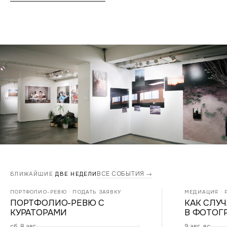
ВСЕ СОБЫТИЯ →
БЛИЖАЙШИЕ
ДВЕ НЕДЕЛИ
ПОРТФОЛИО-РЕВЮ · ПОДАТЬ ЗАЯВКУ
МЕДИАЦИЯ · Р
ПОРТФОЛИО-РЕВЮ С
КАК СЛУ
КУРАТОРАМИ
В ФОТОГ
сб, 8 авг
9 авг, вс