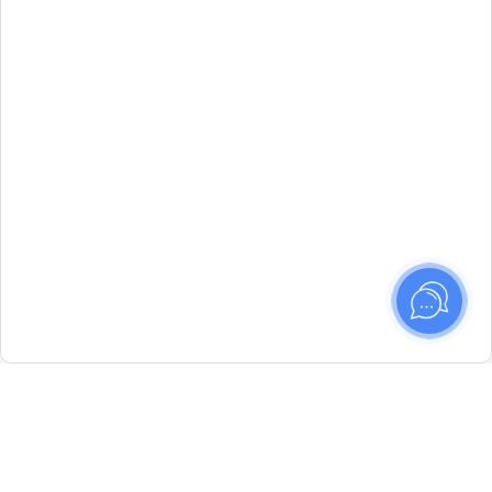
Маршруты —
интенсивы художественного
мышления и практики фотографии. 8
направлений, старт летом 2026.
Идёт набор в новые группы
ПОДРОБНЕЕ
✕