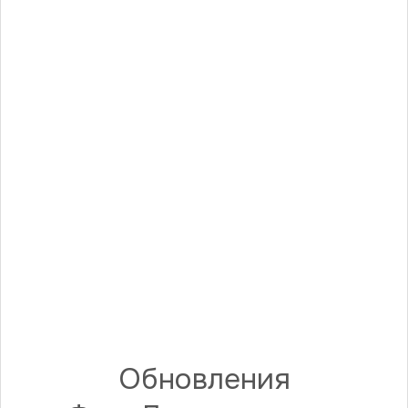
2023
2024
2011
ВЫСТАВКА
Михаил Протасевич. В поле зрения
окраин
2017
Обновления