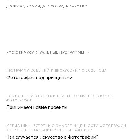
ДИСКУРС, КОМАНДА И СОТРУДНИЧЕСТВО
АКТУАЛЬНЫЕ ПРОГРАММЫ →
ЧТО СЕЙЧАС
ПРОГРАММА СОБЫТИЙ И ДИСКУССИЙ * С 2025 ГОДА
Фотография под принципами
ПОСТОЯННЫЙ ОТКРЫТЫЙ ПРИЕМ НОВЫХ ПРОЕКТОВ ОТ
ФОТОГРАФОВ
Принимаем новые проекты
МЕДИАЦИИ — ВСТРЕЧИ О СМЫСЛЕ И ЦЕННОСТИ ФОТОГРАФИИ,
УСТРОЕННЫЕ КАК ВОВЛЕЧЁННЫЙ РАЗГОВОР
Как случается искусство в фотографии?