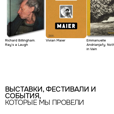
Ирина
Юрий
Денис
Ирина
Виталий
Масштабная
за
Richard Billingham.
Vivian Maier
Emmanuelle
Молодая
тем,
Коллективность.
Ray’s a Laugh
Andrianjafy. Not
in Vain
Настоящее
что
происходит
видишь
ФОТОДЕПАРТАМЕНТ,
УЛ.
ВОССТАНИЯ,
24
/
ВЫСТАВКИ, ФЕСТИВАЛИ И
ПРОСТРАНСТВО
СОБЫТИЯ,
"ФЛИГЕЛЬ"
—
КОТОРЫЕ МЫ ПРОВЕЛИ
2016