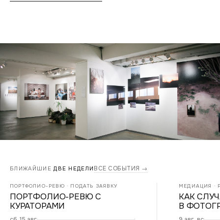
ВСЕ СОБЫТИЯ →
БЛИЖАЙШИЕ
ДВЕ НЕДЕЛИ
ПОРТФОЛИО-РЕВЮ · ПОДАТЬ ЗАЯВКУ
МЕДИАЦИЯ · Р
ПОРТФОЛИО-РЕВЮ С
КАК СЛУ
КУРАТОРАМИ
В ФОТОГ
сб, 15 авг
9 авг, вс