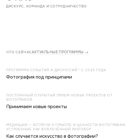
ДИСКУРС, КОМАНДА И СОТРУДНИЧЕСТВО
АКТУАЛЬНЫЕ ПРОГРАММЫ →
ЧТО СЕЙЧАС
ПРОГРАММА СОБЫТИЙ И ДИСКУССИЙ * С 2025 ГОДА
Фотография под принципами
ПОСТОЯННЫЙ ОТКРЫТЫЙ ПРИЕМ НОВЫХ ПРОЕКТОВ ОТ
ФОТОГРАФОВ
Принимаем новые проекты
МЕДИАЦИИ — ВСТРЕЧИ О СМЫСЛЕ И ЦЕННОСТИ ФОТОГРАФИИ,
УСТРОЕННЫЕ КАК ВОВЛЕЧЁННЫЙ РАЗГОВОР
Как случается искусство в фотографии?