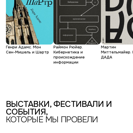
С
Ирина
любовью
Юрий
к
Денис
Виталий
Ирина
Масштабная
Родине:
методические
за
Генри Адамс. Мон
Раймон Рюйер.
Мартин
Коллективность.
Молодая
рекомендации
тем,
Сен-Мишель и Шартр
Кибернетика и
Миттельмайер. 
происхождение
ДАДА
фотография
что
Настоящее
информации
ФОТОДЕПАРТАМЕНТ,
ГРАЖДАНСКАЯ
2017
видишь
УЛ.,
13-
СОБЫТИЙНЫЙ
15
ЗАЛ
/
·
БЕРТГОЛЬД
БЕРТГОЛЬД
ЦЕНТР
ЦЕНТР
/
ВЫСТАВКИ, ФЕСТИВАЛИ И
(2
1
СОБЫТИЯ,
ЭТАЖ)
ЭТАЖ
—
—
КОТОРЫЕ МЫ ПРОВЕЛИ
2017
2025