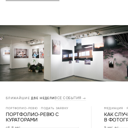
ВСЕ СОБЫТИЯ →
БЛИЖАЙШИЕ
ДВЕ НЕДЕЛИ
ПОРТФОЛИО-РЕВЮ · ПОДАТЬ ЗАЯВКУ
МЕДИАЦИЯ · Р
ПОРТФОЛИО-РЕВЮ С
КАК СЛУ
КУРАТОРАМИ
В ФОТОГ
сб, 8 авг
9 авг, вс