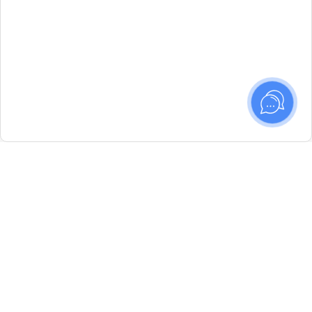
Маршруты —
интенсивы художественного
мышления и практики фотографии. 8
направлений, старт летом 2026.
Идёт набор в новые группы
ПОДРОБНЕЕ
✕