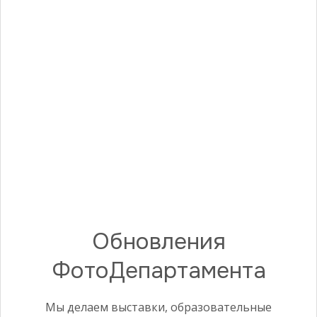
ВЫСТАВКА
Школа Лапина
2022
Обновления
ПРОГРАММА
КАК СЛУЧАЕТСЯ ИСКУССТВО
ФотоДепартамента
В ФОТОГРАФИИ?
2022
сейчас
2011
Мы делаем выставки, образовательные