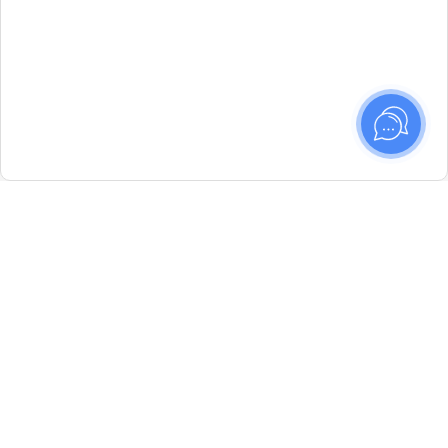
Маршруты —
интенсивы художественного
мышления и практики фотографии. 8
направлений, старт летом 2026.
Идёт набор в новые группы
ПОДРОБНЕЕ
✕