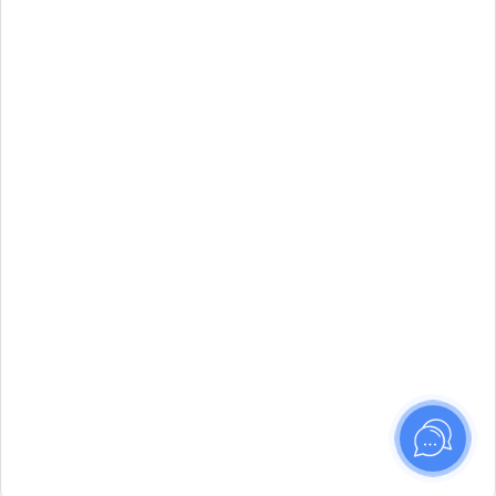
Маршруты —
интенсивы художественного
мышления и практики фотографии. 8
направлений, старт летом 2026.
Идёт набор в новые группы
ПОДРОБНЕЕ
✕