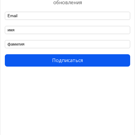
обновления
СОБЫТИЕ
ФотоДепартамент открыл Читальный
зал
2007
Подписаться
ВЫСТАВКА
Александр Черногривов. Солдатики
2016