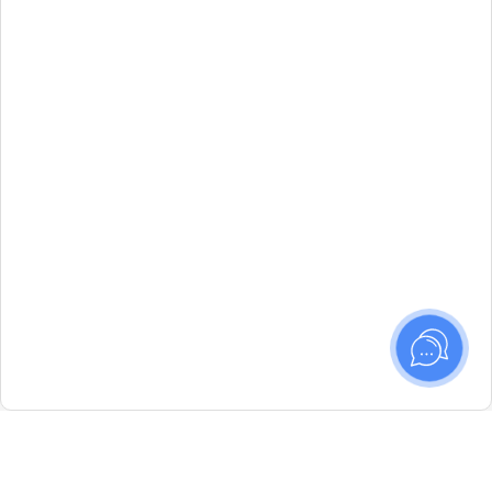
Маршруты —
интенсивы художественного
мышления и практики фотографии. 8
направлений, старт летом 2026.
Идёт набор в новые группы
ПОДРОБНЕЕ
✕