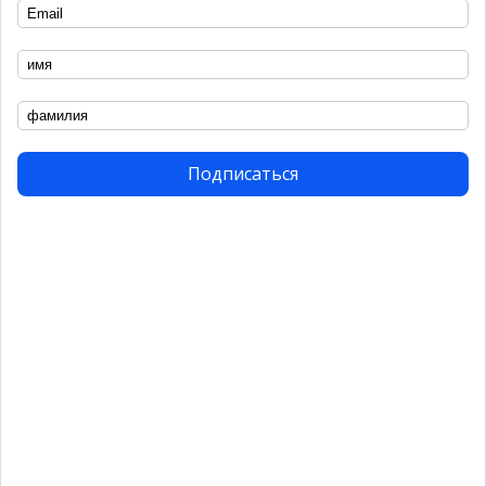
2019
Подписаться
СОБЫТИЕ
ФотоДепартамент открыл Читальный
зал
2016