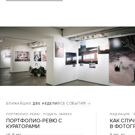
ВСЕ СОБЫТИЯ →
БЛИЖАЙШИЕ
ДВЕ НЕДЕЛИ
ПОРТФОЛИО-РЕВЮ · ПОДАТЬ ЗАЯВКУ
МЕДИАЦИЯ · Р
ПОРТФОЛИО-РЕВЮ С
КАК СЛУ
КУРАТОРАМИ
В ФОТОГ
сб, 8 авг
9 авг, вс