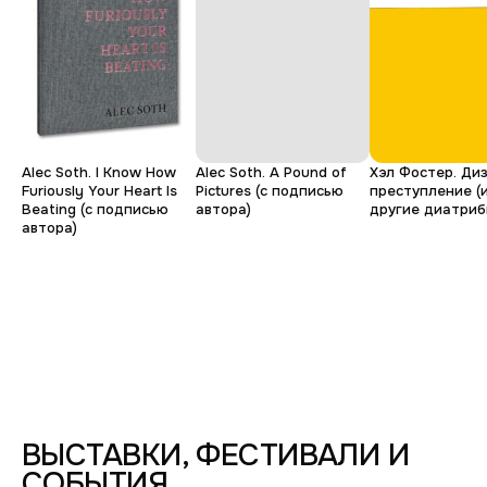
Дмитрий
Ирина
Юрий
Виталий
Денис
Гудков.
Ирина
Масштабная
Alec Soth. I Know How
Alec Soth. A Pound of
Хэл Фостер. Ди
Следи
Иванникова.
Furiously Your Heart Is
Pictures (с подписью
преступление (
Beating (с подписью
автора)
другие диатриб
за
Игра
автора)
Коллективность.
тем,
в
Молодая
что
пустоту
Настоящее
видишь
ПАВИЛЬОН,
НОВАЯ
ФОТОДЕПАРТАМЕНТ,
ГОЛЛАНДИЯ
УЛ.
·
ВОССТАНИЯ,
ПЕТЕРБУРГ,
24
НАБ.
/
АДМИРАЛТЕЙСКОГО
ВЫСТАВКИ, ФЕСТИВАЛИ И
ПРОСТРАНСТВО
КАНАЛА,
СОБЫТИЯ,
"ФЛИГЕЛЬ"
2