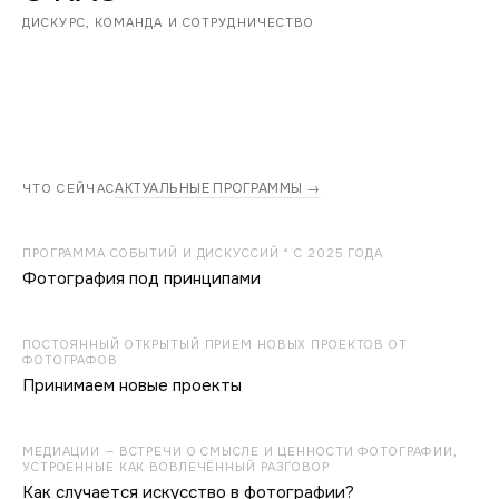
ДИСКУРС, КОМАНДА И СОТРУДНИЧЕСТВО
АКТУАЛЬНЫЕ ПРОГРАММЫ →
ЧТО СЕЙЧАС
ПРОГРАММА СОБЫТИЙ И ДИСКУССИЙ * С 2025 ГОДА
Фотография под принципами
ПОСТОЯННЫЙ ОТКРЫТЫЙ ПРИЕМ НОВЫХ ПРОЕКТОВ ОТ
ФОТОГРАФОВ
Принимаем новые проекты
МЕДИАЦИИ — ВСТРЕЧИ О СМЫСЛЕ И ЦЕННОСТИ ФОТОГРАФИИ,
УСТРОЕННЫЕ КАК ВОВЛЕЧЁННЫЙ РАЗГОВОР
Как случается искусство в фотографии?