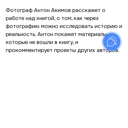
Фотограф Антон Акимов расскажет о
работе над книгой, о том, как через
фотографию можно исследовать историю и
реальность. Антон покажет материалы,
которые не вошли в книгу, и
прокомментирует проекты других авторов.
Краевед Андрей Чапаев расскажет о
некоторых малоизвестных домах
Петербурга, в том числе о преемственности
исторических зданий, построенных под
благотворительные цели, и о судьбах их
основателей.
Игорь Лебедев выступит с позиции