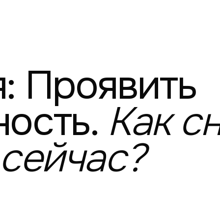
:
Проявить
ость.
Как
с
сейчас?