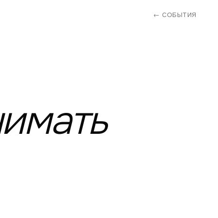
← СОБЫТИЯ
нимать