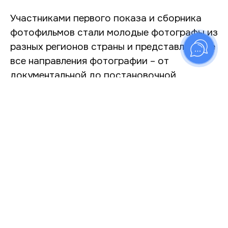
Участниками первого показа и сборника
фотофильмов стали молодые фотографы из
разных регионов страны и представляющие
все направления фотографии – от
документальной до постановочной
фотографии.
Список участников показа:
ASH&ORS / Екатеринбург / «The Wrestler»
Юлиана Апина / Санкт-Петербург / «Здесь
скейтборд!..»
Никита Евдокимов / Санкт-Петербург / «В