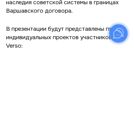
наследия советской системы в границах
Варшавского договора.
В презентации будут представлены пять
индивидуальных проектов участников
Verso:
— «Приморск: затонувший советский
город» (Ольга Кравец) — история о когда-то
идеальном советском городе, жителей
которого сегодня смывает канал,
построенный их же руками
— «Память» (Мария Морина) — срез
истории Верхнеуральска, города ссыльных,
казаков и индустриализации