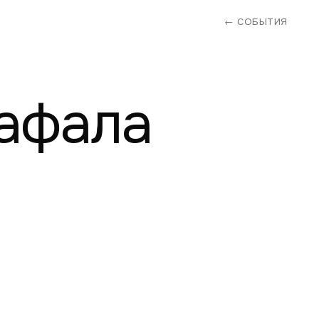
← СОБЫТИЯ
афала