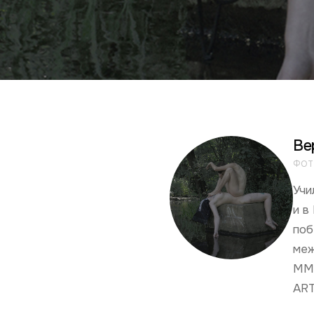
Ве
ФОТ
Учи
и в
поб
меж
ММО
ART