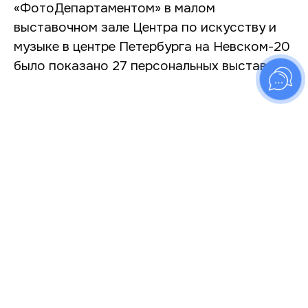
«ФотоДепартаментом» в малом
выставочном зале Центра по искусству и
музыке в центре Петербурга на Невском-20
было показано 27 персональных выставок.
В 2009 году ФотоДепартамент запускает
отдельный сайт, посвящённый молодой
российской фотографии —
youngphotography.ru — который станет
продолжением проекта поддержки и
развития молодой российской фотографии
«Имя собственное» и представляет собой
открытый для молодых авторов из всех