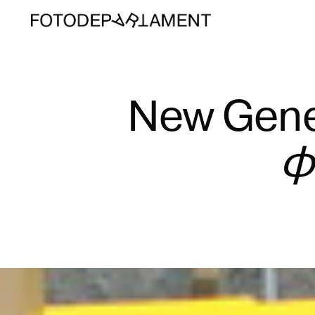
New
Gene
ф