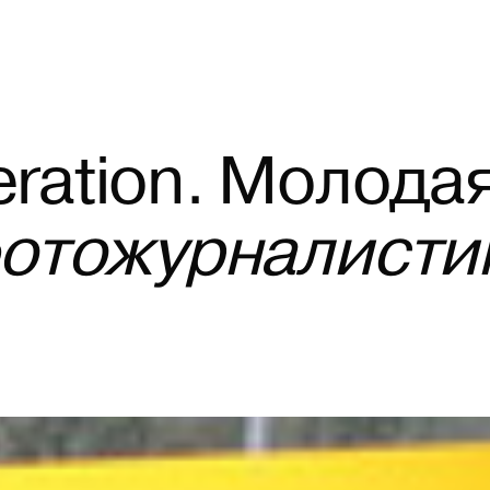
ration.
Молода
отожурналисти