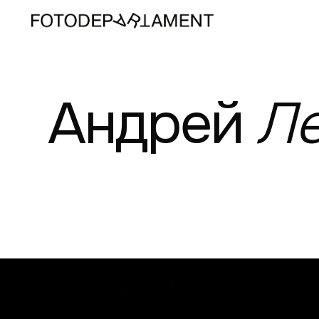
Андрей
Ле