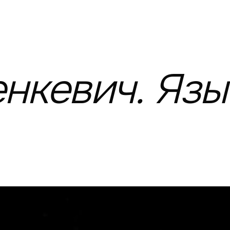
нкевич.
Язы