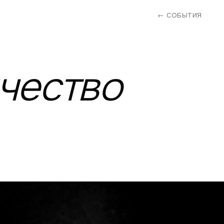
← СОБЫТИЯ
чество