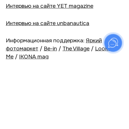
Интервью на сайте YET magazine
Интервью на сайте unbanautica
Информационная поддержка:
Яркий
фотомаркет
/
Be-in
/
The Village
/
Look at
Me
/
IKONA mag
Выставка проходит при поддержке
Печатного бюро Imateka (Москва) /
imateka.ru
ФотоДепартамент
ул.Восстания 24, второй двор,