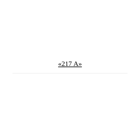
«217 A»