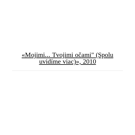
«
Mojimi
...
Tvojimi očami
" (Spolu
uvidíme viac)», 2010