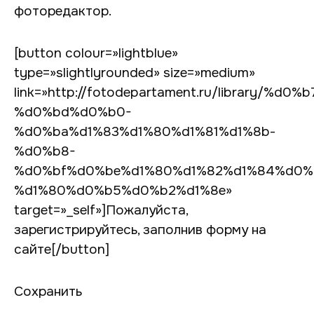
фоторедактор.
[button colour=»lightblue»
type=»slightlyrounded» size=»medium»
link=»http://fotodepartament.ru/library/
%d0%bd%d0%b0-
%d0%ba%d1%83%d1%80%d1%81%d1%8b-
%d0%b8-
%d0%bf%d0%be%d1%80%d1%82%d1%84%d0%
%d1%80%d0%b5%d0%b2%d1%8e»
target=»_self»]Пожалуйста,
зарегистрируйтесь, заполнив форму на
сайте[/button]
Сохранить