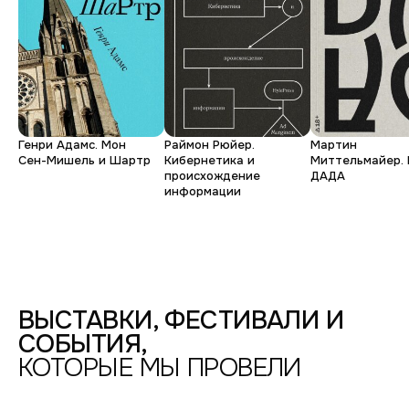
Ирина
Юрий
Денис
Ирина
Виталий
Масштабная
Шулепов.
Практика
за
Генри Адамс. Мон
Раймон Рюйер.
Мартин
ностальгии
Молодая
Коллективность.
тем,
Сен-Мишель и Шартр
Кибернетика и
Миттельмайер. 
происхождение
ДАДА
Настоящее
что
информации
ФОТОДЕПАРТАМЕНТ,
ГРАЖДАНСКАЯ
видишь
УЛ.,
13-
15
/
БЕРТГОЛЬД
ЦЕНТР
/
ВЫСТАВКИ, ФЕСТИВАЛИ И
1
СОБЫТИЯ,
ЭТАЖ
—
КОТОРЫЕ МЫ ПРОВЕЛИ
2025