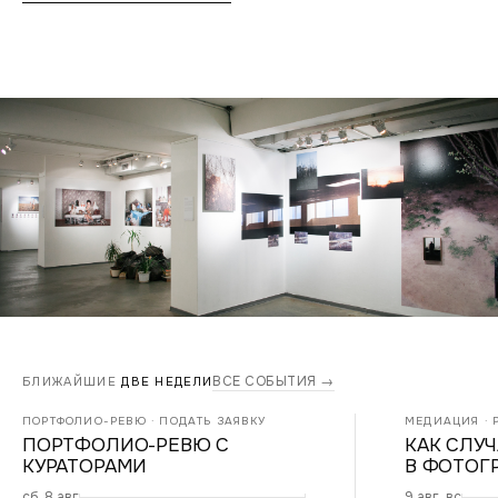
ВСЕ СОБЫТИЯ →
БЛИЖАЙШИЕ
ДВЕ НЕДЕЛИ
ПОРТФОЛИО-РЕВЮ · ПОДАТЬ ЗАЯВКУ
МЕДИАЦИЯ · Р
ПОРТФОЛИО-РЕВЮ С
КАК СЛУ
КУРАТОРАМИ
В ФОТОГ
сб, 8 авг
9 авг, вс