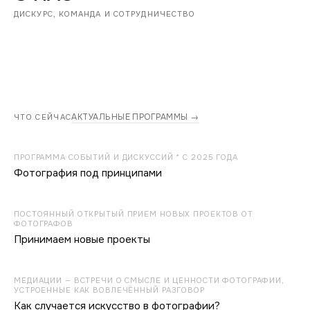
ДИСКУРС, КОМАНДА И СОТРУДНИЧЕСТВО
АКТУАЛЬНЫЕ ПРОГРАММЫ →
ЧТО СЕЙЧАС
ПРОГРАММА СОБЫТИЙ И ДИСКУССИЙ * С 2025 ГОДА
Фотография под принципами
ПОСТОЯННЫЙ ОТКРЫТЫЙ ПРИЕМ НОВЫХ ПРОЕКТОВ ОТ
ФОТОГРАФОВ
Принимаем новые проекты
МЕДИАЦИИ — ВСТРЕЧИ О СМЫСЛЕ И ЦЕННОСТИ ФОТОГРАФИИ,
УСТРОЕННЫЕ КАК ВОВЛЕЧЁННЫЙ РАЗГОВОР
Как случается искусство в фотографии?